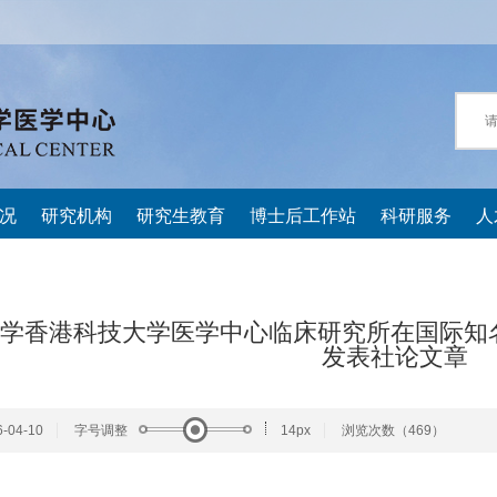
况
研究机构
研究生教育
博士后工作站
科研服务
人
香港科技大学医学中心临床研究所在国际知名伦理期刊《J
发表社论文章
04-10
字号调整
14px
浏览次数（
469）