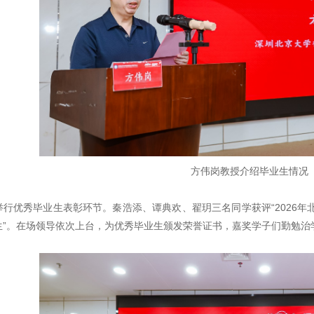
方伟岗教授介绍毕业生情况
行优秀毕业生表彰环节。秦浩添、谭典欢、翟玥三名同学获评“2026年北
生”。在场领导依次上台，为优秀毕业生颁发荣誉证书，嘉奖学子们勤勉治