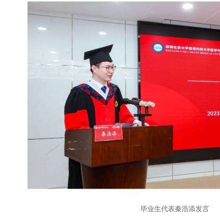
毕业生代表秦浩添发言