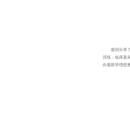
翟玥分享
历练；临床真
向着医学理想