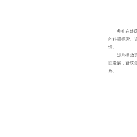
典礼在舒
的科研探索、
憬。
短片播放
面发展，斩获
热。