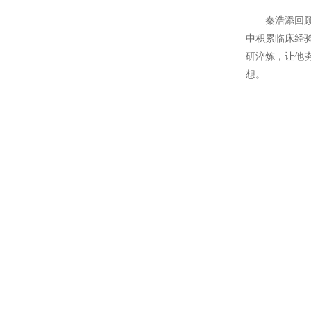
秦浩添回
中积累临床经
研淬炼，让他
想。