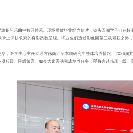
缓悠扬的乐曲中拉开帷幕。现场播放毕业纪念短片，镜头回溯学子们在校
课堂上深耕求索的身影悉数呈现。毕业生们透过影像回望三载耕耘之路
完毕，医学中心主任助理方伟岗介绍本届研究生整体培养情况。2026届
多项校级、院级荣誉。如今大家圆满完成培养任务，即将奔赴临床一线、