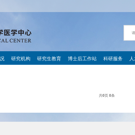
况
研究机构
研究生教育
博士后工作站
科研服务
人
共
0
页
0
条